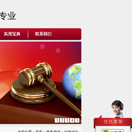
专业
实用宝典
联系我们
1
2
3
4
5