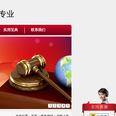
专业
实用宝典
联系我们
1
2
3
4
5